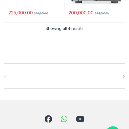
225,000.00
200,000.00
269,900.00
254,000.00
Showing all 4 results
Brands Carousel