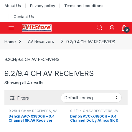
Skip to navigation
Skip to content
About Us
Privacy policy
Terms and conditions
Contact Us
0
Home
AV Receivers
9.2/9.4 CH AV RECEIVERS
9.2CH/9.4 CH AV RECEIVERS
9.2/9.4 CH AV RECEIVERS
Showing all 4 results
Filters
9.2/9.4 CH AV RECEIVERS
,
AV
9.2/9.4 CH AV RECEIVERS
,
AV
Receivers
Receivers
Denon AVC-X3800H – 9.4
Denon AVC-X4800H – 9.4
Channel 8K AV Receiver
Channel Dolby Atmos 8K &
3D Audio Experience AV
Receiver