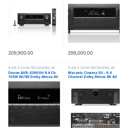
209,900.00
299,000.00
9.2/9.4 CH AV RECEIVERS
,
AV
9.2/9.4 CH AV RECEIVERS
,
AV
Receivers
Receivers
Denon AVR-X3900H 9.4 Ch.
Marantz Cinema 50 – 9.4
105W 4K/8K Dolby Atmos AV
Channel Dolby Atmos 8K AV
Receiver
Receiver