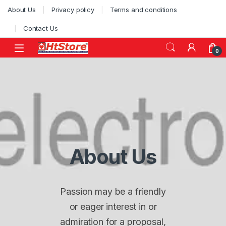
Skip to navigation
Skip to content
About Us
Privacy policy
Terms and conditions
Contact Us
0
About Us
Passion may be a friendly
or eager interest in or
admiration for a proposal,